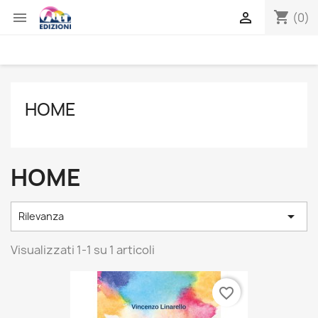
shopping_cart


(0)
HOME
HOME

Rilevanza
Visualizzati 1-1 su 1 articoli
favorite_border