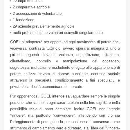
• 12 imprese sociali
• 2 cooperative agricole
• 2 associazioni di volontariato
• 1 fondazione
•
29 aziende prevalentemente agricole
• molti professionisti e volontari coinvolti singolarmente
GOEL si adopererà per opporsi ad ogni movimento di potere che,
viceversa, contrasta tutto ciò, ovvero opera all'insegna di uno o
più dei seguenti disvalori: violenza, sopraffazione, elitarismo,
clientelismo, controllo e manipolazione del consenso,
segretezza, mutualismo escludente e legato alle appartenenze di
potere, utilizzo privato di risorse pubbliche, controllo sociale
attraverso la precarietà, condizionamento a fini speculativi e
privati della libertà economica e di mercato.
Pur opponendosi, GOEL intende salvaguardare sempre le singole
persone, che vanno in ogni caso tutelate nella loro dignità e nella
possibilità reale di poter cambiare. Inoltre GOEL non intende
“vincere”, ma piuttosto “con-vincere”, intendendo con ciò sia
l'atteggiamento di perseguire la persuasione e il consenso come
strumento di cambiamento vero e duraturo, sia l'idea del “vincere-