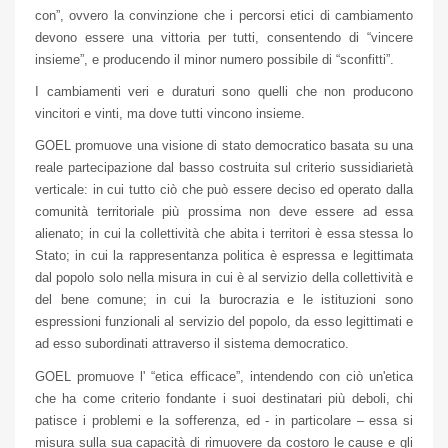
con”, ovvero la convinzione che i percorsi etici di cambiamento
devono essere una vittoria per tutti, consentendo di “vincere
insieme”, e producendo il minor numero possibile di “sconfitti”.
I cambiamenti veri e duraturi sono quelli che non producono
vincitori e vinti, ma dove tutti vincono insieme.
GOEL promuove una visione di stato democratico basata su una
reale partecipazione dal basso costruita sul criterio sussidiarietà
verticale: in cui tutto ciò che può essere deciso ed operato dalla
comunità territoriale più prossima non deve essere ad essa
alienato; in cui la collettività che abita i territori è essa stessa lo
Stato; in cui la rappresentanza politica è espressa e legittimata
dal popolo solo nella misura in cui è al servizio della collettività e
del bene comune; in cui la burocrazia e le istituzioni sono
espressioni funzionali al servizio del popolo, da esso legittimati e
ad esso subordinati attraverso il sistema democratico.
GOEL promuove l' “etica efficace”, intendendo con ciò un'etica
che ha come criterio fondante i suoi destinatari più deboli, chi
patisce i problemi e la sofferenza, ed - in particolare – essa si
misura sulla sua capacità di rimuovere da costoro le cause e gli